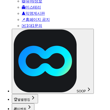
😄
유머/정보
👻
미스테리
👤
익명게시판
📌
홈페이지 공지
✉️
1대1문의
SOOP
🏆
별별랭킹
🎁
이벤트