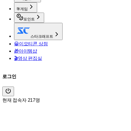
🎯
게임
포인트
스타크래프트
😀
이모티콘 상점
🎁
아이템샵
🎬
영상 편집실
로그인
현재 접속자 217명