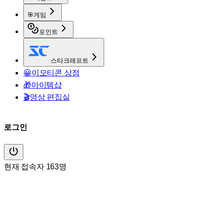
🎯
게임
포인트
스타크래프트
😀
이모티콘 상점
🎁
아이템샵
🎬
영상 편집실
로그인
현재 접속자 163명