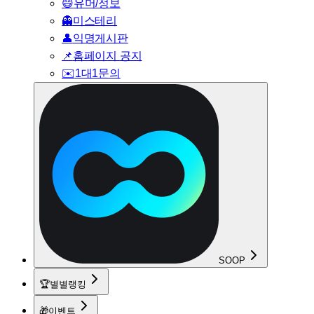
😄
유머/정보
👻
미스테리
👤
익명게시판
📌
홈페이지 공지
✉️
1대1문의
SOOP
🏆
별별랭킹
🎁
이벤트