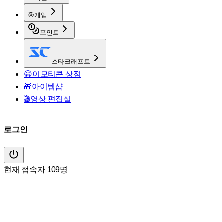
🎯
게임
포인트
스타크래프트
😀
이모티콘 상점
🎁
아이템샵
🎬
영상 편집실
로그인
현재 접속자 109명