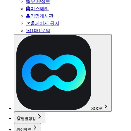
😄
유머/정보
👻
미스테리
👤
익명게시판
📌
홈페이지 공지
✉️
1대1문의
SOOP
🏆
별별랭킹
🎁
이벤트