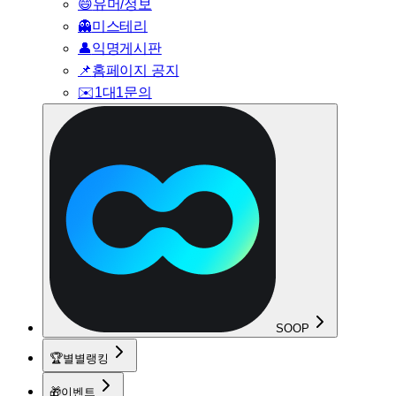
😄
유머/정보
👻
미스테리
👤
익명게시판
📌
홈페이지 공지
✉️
1대1문의
SOOP
🏆
별별랭킹
🎁
이벤트