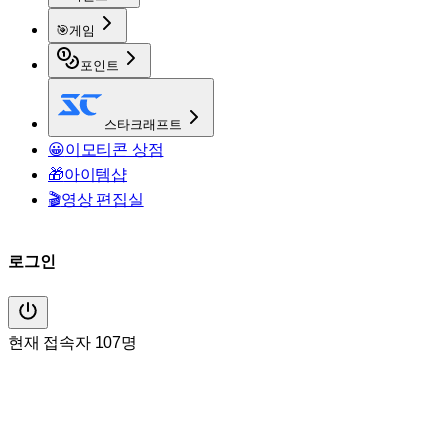
🎯
게임
포인트
스타크래프트
😀
이모티콘 상점
🎁
아이템샵
🎬
영상 편집실
로그인
현재 접속자 107명