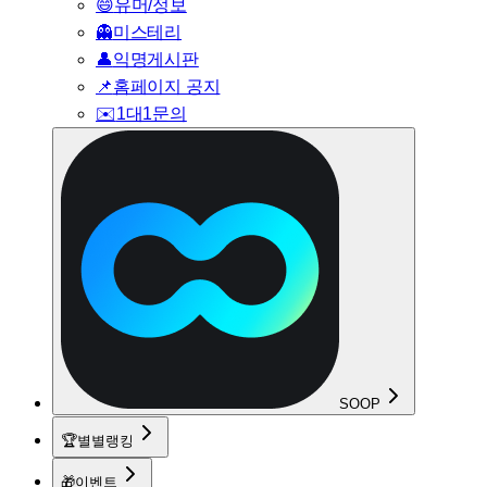
😄
유머/정보
👻
미스테리
👤
익명게시판
📌
홈페이지 공지
✉️
1대1문의
SOOP
🏆
별별랭킹
🎁
이벤트