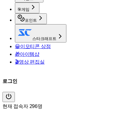
🎯
게임
포인트
스타크래프트
😀
이모티콘 상점
🎁
아이템샵
🎬
영상 편집실
로그인
현재 접속자 296명