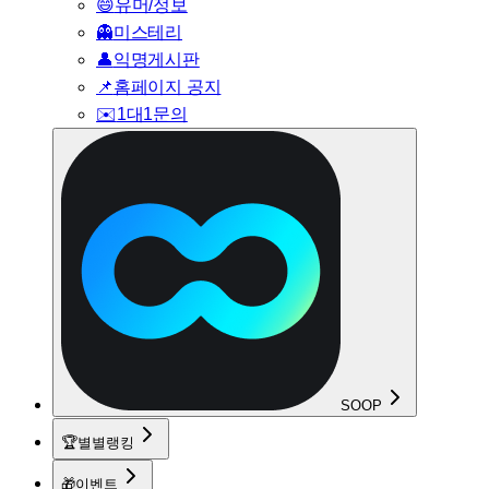
😄
유머/정보
👻
미스테리
👤
익명게시판
📌
홈페이지 공지
✉️
1대1문의
SOOP
🏆
별별랭킹
🎁
이벤트