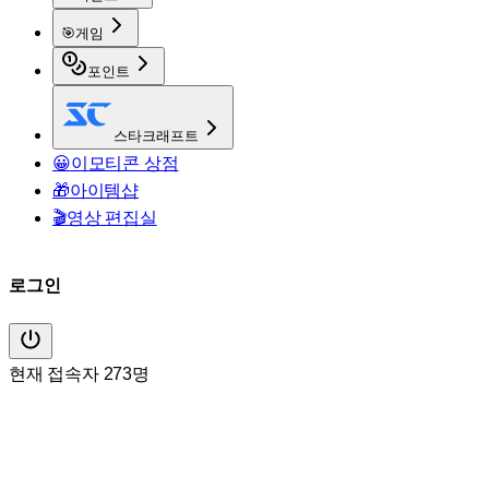
🎯
게임
포인트
스타크래프트
😀
이모티콘 상점
🎁
아이템샵
🎬
영상 편집실
로그인
현재 접속자 273명