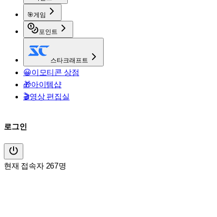
🎯
게임
포인트
스타크래프트
😀
이모티콘 상점
🎁
아이템샵
🎬
영상 편집실
로그인
현재 접속자 267명