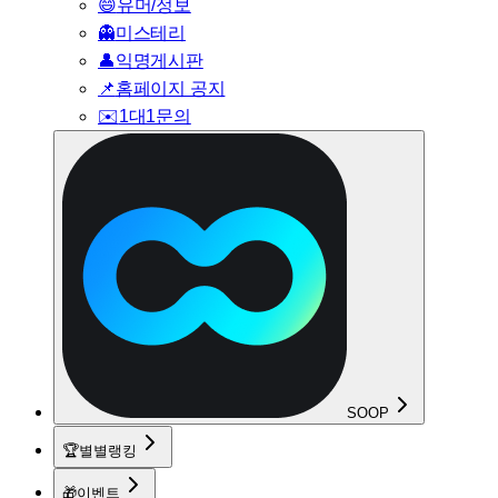
😄
유머/정보
👻
미스테리
👤
익명게시판
📌
홈페이지 공지
✉️
1대1문의
SOOP
🏆
별별랭킹
🎁
이벤트