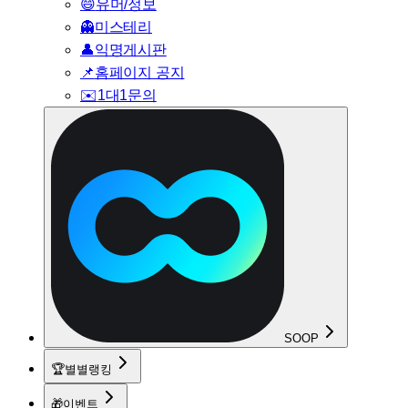
😄
유머/정보
👻
미스테리
👤
익명게시판
📌
홈페이지 공지
✉️
1대1문의
SOOP
🏆
별별랭킹
🎁
이벤트