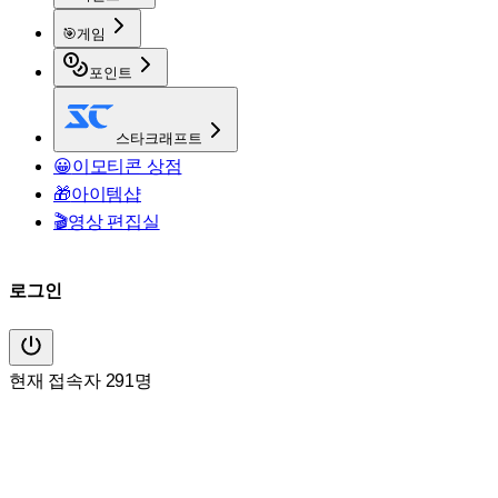
🎯
게임
포인트
스타크래프트
😀
이모티콘 상점
🎁
아이템샵
🎬
영상 편집실
로그인
현재 접속자 291명