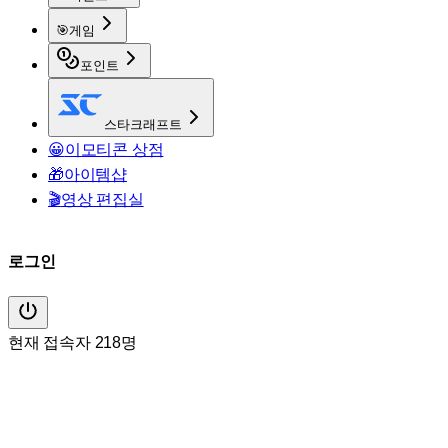
🎯
게임
포인트
스타크래프트
😀
이모티콘 상점
🎁
아이템샵
🎬
영상 편집실
로그인
현재 접속자 218명