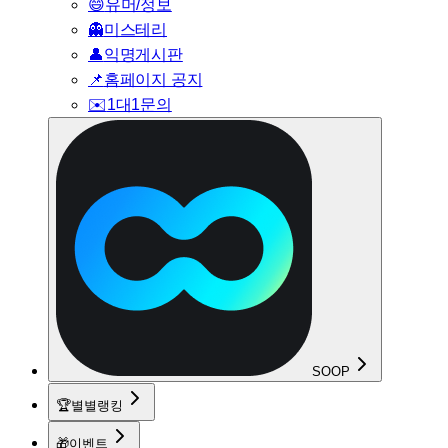
😄
유머/정보
👻
미스테리
👤
익명게시판
📌
홈페이지 공지
✉️
1대1문의
SOOP
🏆
별별랭킹
🎁
이벤트