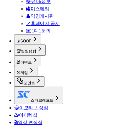
😄
유머/정보
👻
미스테리
👤
익명게시판
📌
홈페이지 공지
✉️
1대1문의
📡
SOOP
🏆
별별랭킹
🎁
이벤트
🎯
게임
포인트
스타크래프트
😀
이모티콘 상점
🎁
아이템샵
🎬
영상 편집실