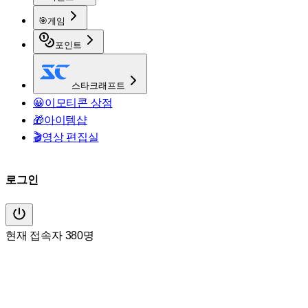
🎯
게임
포인트
스타크래프트
😀
이모티콘 상점
🎁
아이템샵
🎬
영상 편집실
로그인
현재 접속자 380명