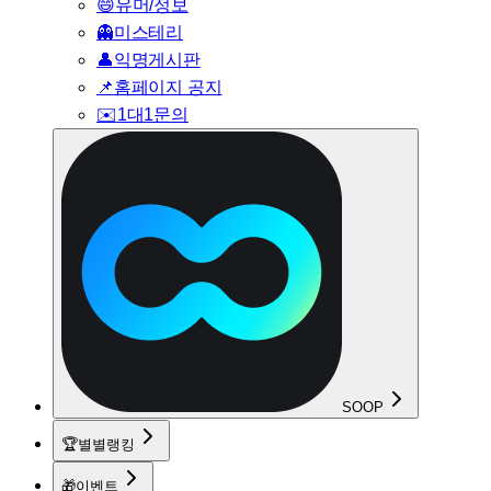
😄
유머/정보
👻
미스테리
👤
익명게시판
📌
홈페이지 공지
✉️
1대1문의
SOOP
🏆
별별랭킹
🎁
이벤트