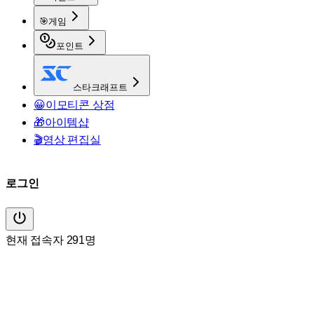
🎯
게임
포인트
스타크래프트
😀
이모티콘 상점
🎁
아이템샵
🎬
영상 편집실
로그인
현재 접속자 291명