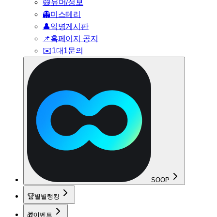
😄
유머/정보
👻
미스테리
👤
익명게시판
📌
홈페이지 공지
✉️
1대1문의
SOOP
🏆
별별랭킹
🎁
이벤트