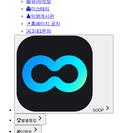
😄
유머/정보
👻
미스테리
👤
익명게시판
📌
홈페이지 공지
✉️
1대1문의
SOOP
🏆
별별랭킹
🎁
이벤트