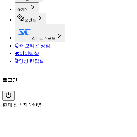
🎯
게임
포인트
스타크래프트
😀
이모티콘 상점
🎁
아이템샵
🎬
영상 편집실
로그인
현재 접속자 230명