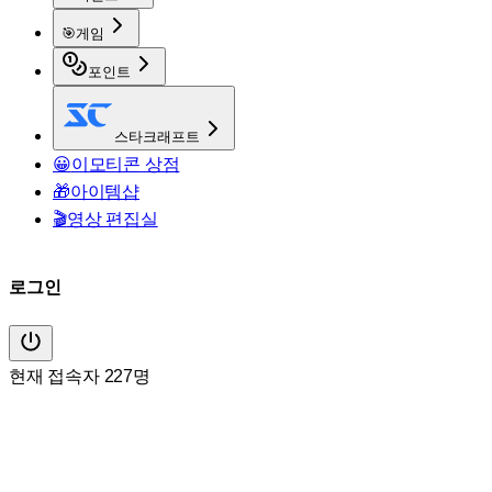
🎯
게임
포인트
스타크래프트
😀
이모티콘 상점
🎁
아이템샵
🎬
영상 편집실
로그인
현재 접속자 227명