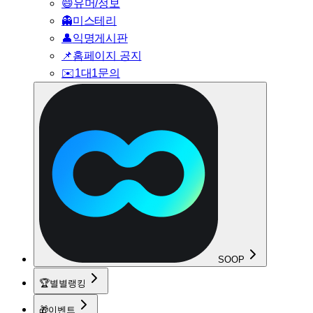
😄
유머/정보
👻
미스테리
👤
익명게시판
📌
홈페이지 공지
✉️
1대1문의
SOOP
🏆
별별랭킹
🎁
이벤트