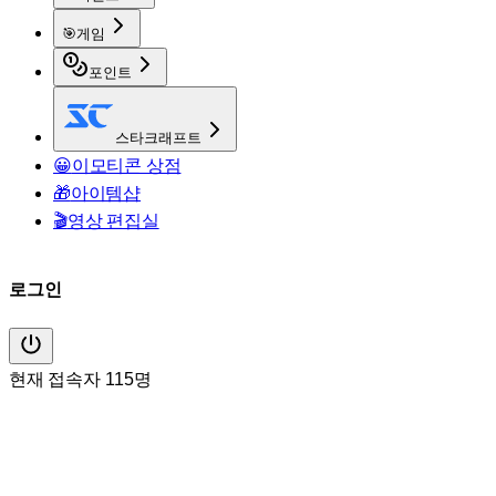
🎯
게임
포인트
스타크래프트
😀
이모티콘 상점
🎁
아이템샵
🎬
영상 편집실
로그인
현재 접속자 115명