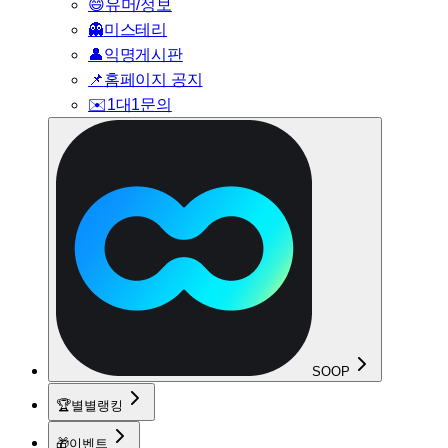
😄
유머/정보
👻
미스테리
👤
익명게시판
📌
홈페이지 공지
✉️
1대1문의
SOOP
🏆
별별랭킹
🎁
이벤트