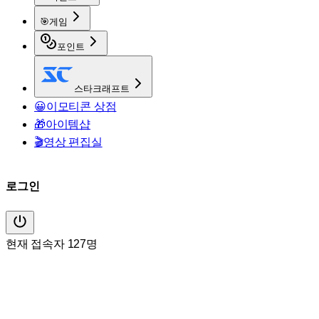
🎯
게임
포인트
스타크래프트
😀
이모티콘 상점
🎁
아이템샵
🎬
영상 편집실
로그인
현재 접속자 127명