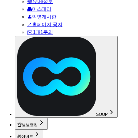
😄
유머/정보
👻
미스테리
👤
익명게시판
📌
홈페이지 공지
✉️
1대1문의
SOOP
🏆
별별랭킹
🎁
이벤트