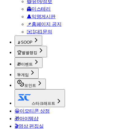
😄
유머/정보
👻
미스테리
👤
익명게시판
📌
홈페이지 공지
✉️
1대1문의
📡
SOOP
🏆
별별랭킹
🎁
이벤트
🎯
게임
포인트
스타크래프트
😀
이모티콘 상점
🎁
아이템샵
🎬
영상 편집실