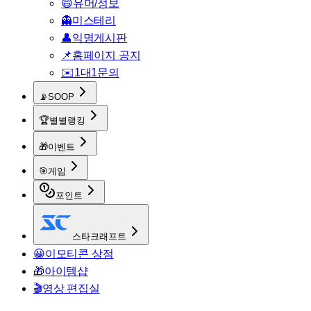
😄
유머/정보
👻
미스테리
👤
익명게시판
📌
홈페이지 공지
✉️
1대1문의
📡
SOOP
🏆
별별랭킹
🎁
이벤트
🎯
게임
포인트
스타크래프트
😀
이모티콘 상점
🎁
아이템샵
🎬
영상 편집실