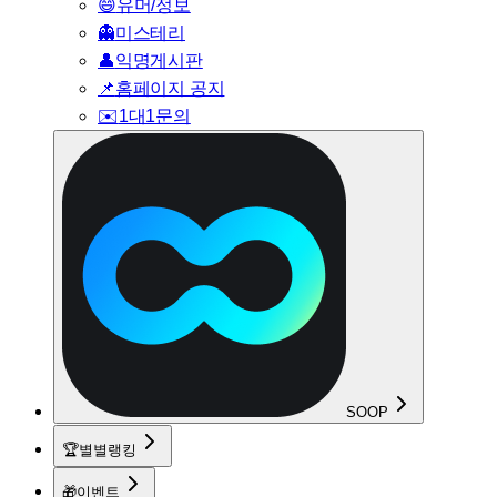
😄
유머/정보
👻
미스테리
👤
익명게시판
📌
홈페이지 공지
✉️
1대1문의
SOOP
🏆
별별랭킹
🎁
이벤트