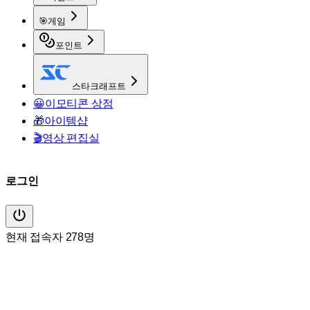
🎯
게임
포인트
스타크래프트
😀
이모티콘 상점
🎁
아이템샵
🎬
영상 편집실
로그인
현재 접속자 278명