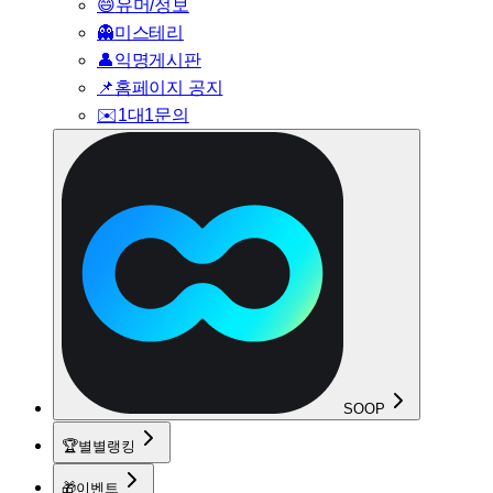
😄
유머/정보
👻
미스테리
👤
익명게시판
📌
홈페이지 공지
✉️
1대1문의
SOOP
🏆
별별랭킹
🎁
이벤트