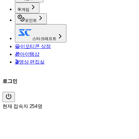
🎯
게임
포인트
스타크래프트
😀
이모티콘 상점
🎁
아이템샵
🎬
영상 편집실
로그인
현재 접속자 254명