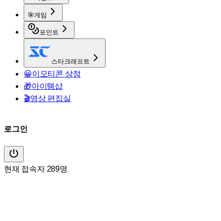
🎯
게임
포인트
스타크래프트
😀
이모티콘 상점
🎁
아이템샵
🎬
영상 편집실
로그인
현재 접속자 289명