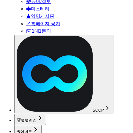
😄
유머/정보
👻
미스테리
👤
익명게시판
📌
홈페이지 공지
✉️
1대1문의
SOOP
🏆
별별랭킹
🎁
이벤트