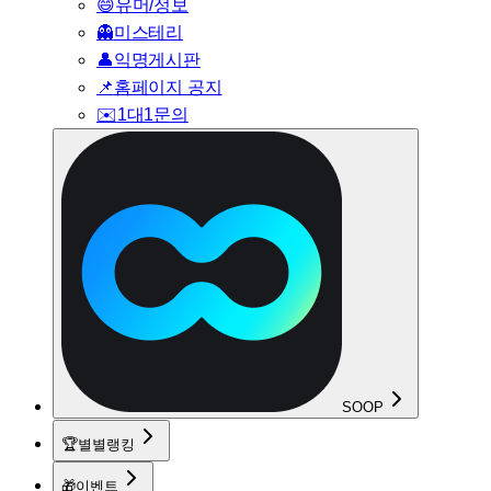
😄
유머/정보
👻
미스테리
👤
익명게시판
📌
홈페이지 공지
✉️
1대1문의
SOOP
🏆
별별랭킹
🎁
이벤트