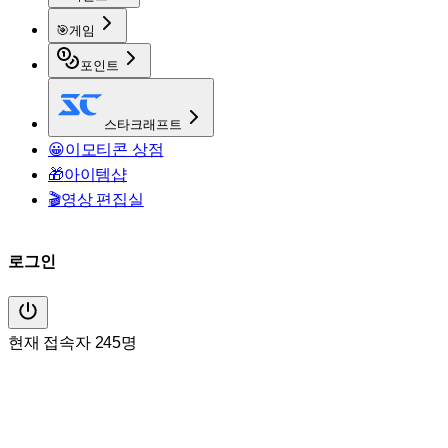
🎯
게임
포인트
스타크래프트
😀
이모티콘 상점
🎁
아이템샵
🎬
영상 편집실
로그인
현재 접속자 245명